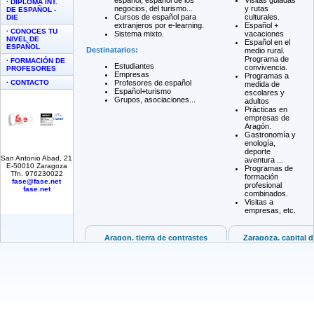
· DIPLOMA INT.
DE ESPAÑOL -
DIE
· CONOCES TU
NIVEL DE
ESPAÑOL
· FORMACIÓN DE
PROFESORES
· CONTACTO
San Antonio Abad, 21
E-50010 Zaragoza
Tfn. 976230022
fase@fase.net
fase.net