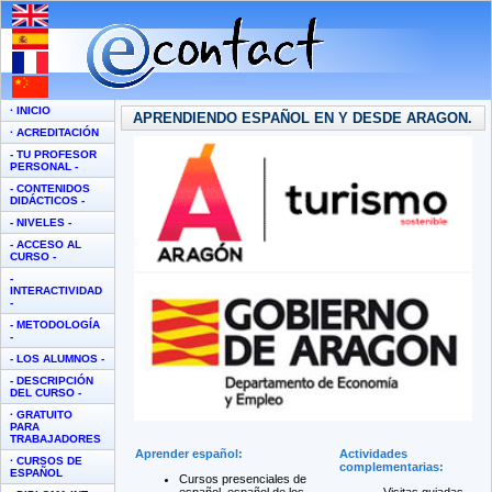
· INICIO
· ACREDITACIÓN
- TU PROFESOR
PERSONAL -
- CONTENIDOS
DIDÁCTICOS -
- NIVELES -
- ACCESO AL
CURSO -
-
INTERACTIVIDAD
-
- METODOLOGÍA
-
- LOS ALUMNOS -
- DESCRIPCIÓN
DEL CURSO -
· GRATUITO
PARA
TRABAJADORES
· CURSOS DE
ESPAÑOL